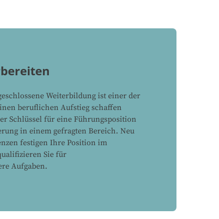
rbereiten
geschlossene Weiterbildung ist einer der
inen beruflichen Aufstieg schaffen
der Schlüssel für eine Führungsposition
ierung in einem gefragten Bereich. Neu
zen festigen Ihre Position im
lifizieren Sie für
ere Aufgaben.