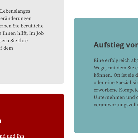
. Lebenslanges
 Veränderungen
rben Sie berufliche
 Ihnen hilft, im Job
sern Sie Ihre
Aufstieg vo
uf dem
Eine erfolgreich ab
Wege, mit dem Sie e
können. Oft ist sie 
oder eine Spezialis
erworbene Kompeten
Unternehmen und qua
verantwortungsvoll
n
ind und ihn