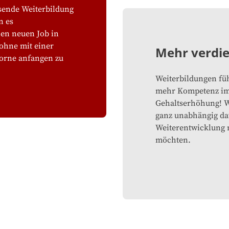
sende Weiterbildung
n es
nen neuen Job in
 ohne mit einer
Mehr verdi
orne anfangen zu
Weiterbildungen fü
mehr Kompetenz im 
Gehaltserhöhung! W
ganz unabhängig dav
Weiterentwicklung 
möchten.