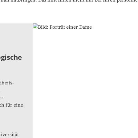
haft mitbringen. Das hilft Ihnen nicht nur bei Ihren persönli
ogische
dheits-
s
er
ch für eine
iversität