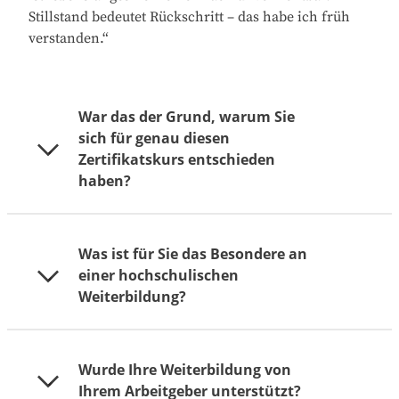
Stillstand bedeutet Rückschritt – das habe ich früh
verstanden.“
War das der Grund, warum Sie
sich für genau diesen
Zertifikatskurs entschieden
haben?
Was ist für Sie das Besondere an
„Genau. Außerdem fällt es mir leichter,
einer hochschulischen
dranzubleiben, wenn ich in einer Lernroutine
Weiterbildung?
bleibe. Durch die Weiterbildung zum Fachplaner
Fassade habe ich in meinem aktuellen Job auch
einen großen Schritt gemacht: Ich wurde vom
technischen Angestellten zum technischen Leiter
Wurde Ihre Weiterbildung von
„Im Vergleich zur Techniker- oder Meisterschule
befördert.“
Ihrem Arbeitgeber unterstützt?
wird an der Hochschule viel tieferes Wissen