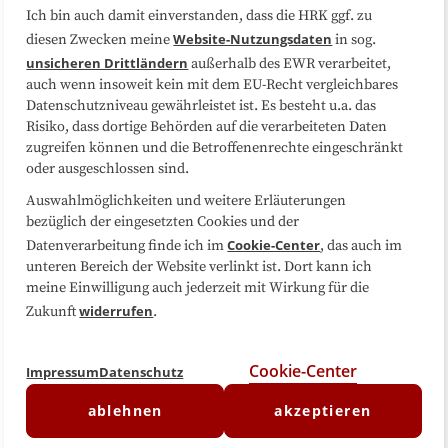
Ich bin auch damit einverstanden, dass die HRK ggf. zu
Website-Nutzungsdaten
Folgen Sie uns
diesen Zwecken meine
in sog.
unsicheren Drittländern
außerhalb des EWR verarbeitet,
auch wenn insoweit kein mit dem EU-Recht vergleichbares
Datenschutzniveau gewährleistet ist. Es besteht u.a. das
Risiko, dass dortige Behörden auf die verarbeiteten Daten
zugreifen können und die Betroffenenrechte eingeschränkt
oder ausgeschlossen sind.
Auswahlmöglichkeiten und weitere Erläuterungen
bezüglich der eingesetzten Cookies und der
Cookie-Center
Datenverarbeitung finde ich im
, das auch im
unteren Bereich der Website verlinkt ist. Dort kann ich
meine Einwilligung auch jederzeit mit Wirkung für die
widerrufen
Zukunft
.
Cookie-Center
Impressum
Datenschutz
ablehnen
akzeptieren