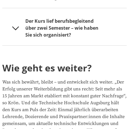
vermittelt und ein besseres Verständnis der
Hintergründe. Viele Dozierende kommen aus der
Praxis, so entsteht ein sehr komplexes Verständnis
Der Kurs lief berufsbegleitend
„Ja, sehr sogar. Mein Chef hat die gleiche
der Materie. Das hat mir in meinem Job sehr
über zwei Semester – wie haben
Weiterbildung selbst gemacht, daher musste ich ihn
geholfen.“
Sie sich organisiert?
nicht lange überzeugen. Er hat alle Kursgebühren,
Hotel- und Reisekosten übernommen und mich
freitags für die Seminare freigestellt. Das hat mir
enorm geholfen. Mein Tipp: Wer sich weiterbilden
„Ohne gutes
Zeitmanagement
und klare Prioritäten
will, sollte zuerst mit dem Vorgesetzten über die
Wie geht es weiter?
geht das nicht. Besonders in der Prüfungs- und
Finanzierung
sprechen. Schließlich profitiert der
Projektphase am Ende habe ich alles andere
Arbeitgeber ja auch direkt vom neuen Wissen.“
zurückgestellt – sogar einen Junggesellenabschied
Was sich bewährt, bleibt – und entwickelt sich weiter. „Der
eines guten Freundes abgesagt, weil der nur eine
Erfolg unserer Weiterbildung gibt uns recht: Seit mehr als
Woche vor meiner Abschlussprüfung lag. Auf
15 Jahren am Markt etabliert mit konstant guter Nachfrage“,
manche Hobbys habe ich verzichtet. Wenn ich etwas
so Krön. Und die Technische Hochschule Augsburg hält
mache, dann richtig und nicht halbherzig. Acht
den Kurs am Puls der Zeit: Einmal jährlich überarbeiten
Monate intensives Lernen sind für mich ein kleiner
Lehrende, Dozierende und Praxispartner:innen die Inhalte
Einsatz im Vergleich zu den vielen Jahren im Beruf,
gemeinsam, um aktuelle technische Entwicklungen und
in denen ich von der Weiterbildung profitieren