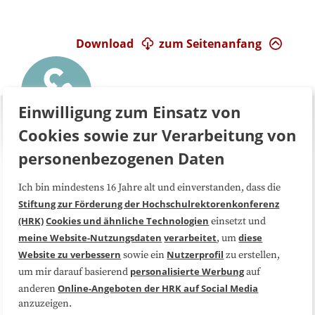
Download
zum Seitenanfang
Einwilligung zum Einsatz von
Cookies sowie zur Verarbeitung von
personenbezogenen Daten
Über uns
FAQ
Ich bin mindestens 16 Jahre alt und einverstanden, dass die
Stiftung zur Förderung der Hochschulrektorenkonferenz
(HRK)
Cookies und ähnliche Technologien
einsetzt und
Medienarbeit
Kooperationen
meine Website-Nutzungsdaten
verarbeitet
diese
, um
Website zu verbessern
Nutzerprofil
sowie ein
zu erstellen,
Datenschutzerklärung
Impressum
personalisierte Werbung
um mir darauf basierend
auf
Online-Angeboten der HRK auf Social Media
anderen
Sitemap
Cookie-Center
anzuzeigen.