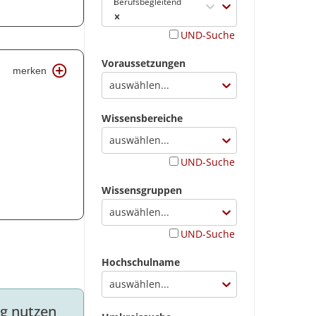
Berufsbegleitend
Berufsbegleitender Kurs
UND-Suche
Voraussetzungen
merken
auswählen...
Wissensbereiche
auswählen...
UND-Suche
Wissensgruppen
auswählen...
UND-Suche
Hochschulname
auswählen...
ng nutzen