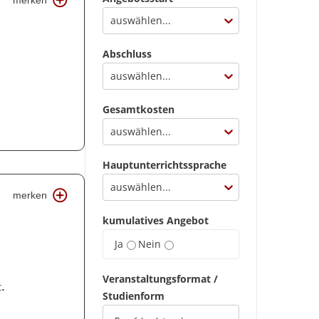
merken
auswählen...
Abschluss
auswählen...
Gesamtkosten
auswählen...
Hauptunterrichtssprache
auswählen...
merken
kumulatives Angebot
Ja
Nein
Veranstaltungsformat /
t.
Studienform