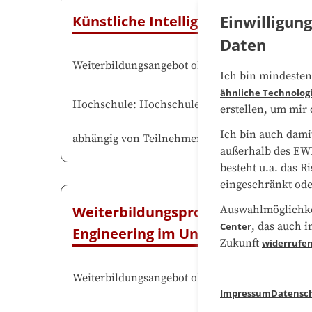
Einwilligun
Künstliche Intelligenz in Produkti
Daten
Weiterbildungsangebot ohne Prüfung
(
ohne Abs
Ich bin mindesten
ähnliche Technolog
Hochschule
:
Hochschule Aalen
–
die Weiterbil
erstellen, um mir
Ich bin auch dami
abhängig von Teilnehmendenzahl
außerhalb des EWR
besteht u.a. das R
eingeschränkt ode
Auswahlmöglichkei
Weiterbildungsprogramm Künstlich
, das auch i
Center
Engineering im Unternehmenseins
Zukunft
widerrufe
Weiterbildungsangebot ohne Prüfung
(
ohne Abs
Impressum
Datensc