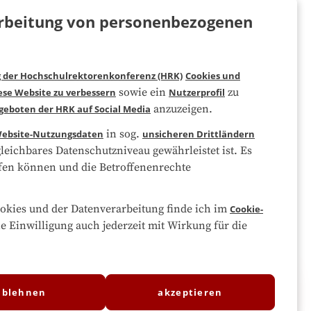
merken
rarbeitung von personenbezogenen
g der Hochschulrektorenkonferenz (HRK)
Cookies und
sowie ein
zu
ese Website zu verbessern
Nutzerprofil
anzuzeigen.
geboten der HRK auf Social Media
in sog.
ebsite-Nutzungsdaten
unsicheren Drittländern
eichbares Datenschutzniveau gewährleistet ist. Es
eifen können und die Betroffenenrechte
merken
okies und der Datenverarbeitung finde ich im
Cookie-
ne Einwilligung auch jederzeit mit Wirkung für die
ablehnen
akzeptieren