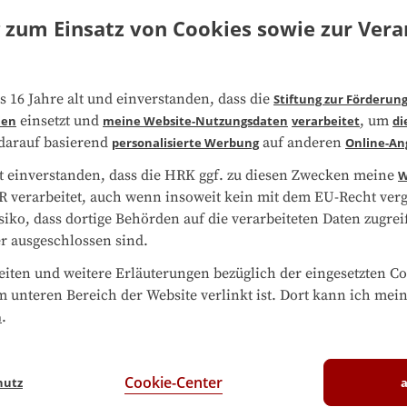
vergleichen
g zum Einsatz von Cookies sowie zur Ve
onsanlagen
chluss, ggf. mit Teilnahmebescheinigung
)
auf
Deutsch
s 16 Jahre alt und einverstanden, dass die
Stiftung zur Förderun
einsetzt und
, um
ien
meine Website-Nutzungsdaten
verarbeitet
di
dung findet in
Aalen
statt.
 darauf basierend
auf anderen
personalisierte Werbung
Online-An
t einverstanden, dass die HRK ggf. zu diesen Zwecken meine
W
Gesamtkosten
:
39,00 €
 verarbeitet, auch wenn insoweit kein mit dem EU-Recht vergl
isiko, dass dortige Behörden auf die verarbeiteten Daten zugr
r ausgeschlossen sind.
vergleichen
ten und weitere Erläuterungen bezüglich der eingesetzten Co
e Intelligenz und Prompt 
m unteren Bereich der Website verlinkt ist. Dort kann ich mei
atz
.
n
chluss, ggf. mit Teilnahmebescheinigung
)
auf
Deutsch
Cookie-Center
hutz