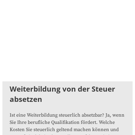
Sie, ob Sie sich breit aufstellen oder gezielt
spezialisieren möchten, welches Lernformat (online
oder vor Ort) zu Ihnen passt und welches Budget
Ihnen zur Verfügung steht. Unsere
Weiterbildungssuche
bietet Ihnen viele
Filtermöglichkeiten, damit Sie genau die
Weiterbildung finden, die zu Ihnen und Ihren
Lebensumständen passt.
Weiterbildung von der Steuer
absetzen
Ist eine Weiterbildung steuerlich absetzbar? Ja, wenn
Sie Ihre berufliche Qualifikation fördert. Welche
Kosten Sie steuerlich geltend machen können und