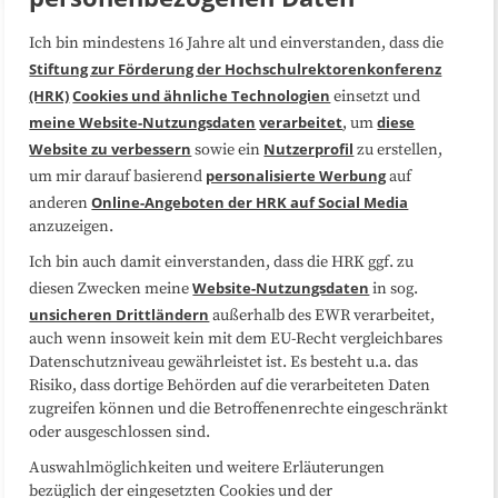
Ich bin mindestens 16 Jahre alt und einverstanden, dass die
Über uns
FAQ
Stiftung zur Förderung der Hochschulrektorenkonferenz
(HRK)
Cookies und ähnliche Technologien
einsetzt und
Medienarbeit
Kooperationen
meine Website-Nutzungsdaten
verarbeitet
diese
, um
Website zu verbessern
Nutzerprofil
sowie ein
zu erstellen,
Datenschutzerklärung
Impressum
personalisierte Werbung
um mir darauf basierend
auf
Online-Angeboten der HRK auf Social Media
anderen
anzuzeigen.
Sitemap
Cookie-Center
Ich bin auch damit einverstanden, dass die HRK ggf. zu
Website-Nutzungsdaten
diesen Zwecken meine
in sog.
Folgen Sie uns
unsicheren Drittländern
außerhalb des EWR verarbeitet,
auch wenn insoweit kein mit dem EU-Recht vergleichbares
Datenschutzniveau gewährleistet ist. Es besteht u.a. das
Risiko, dass dortige Behörden auf die verarbeiteten Daten
zugreifen können und die Betroffenenrechte eingeschränkt
oder ausgeschlossen sind.
Auswahlmöglichkeiten und weitere Erläuterungen
bezüglich der eingesetzten Cookies und der