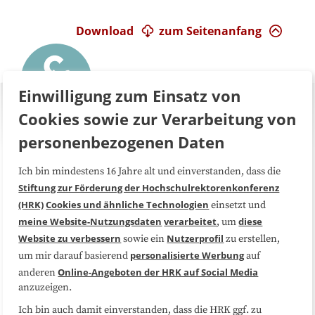
Download
zum Seitenanfang
Einwilligung zum Einsatz von
Cookies sowie zur Verarbeitung von
personenbezogenen Daten
Ich bin mindestens 16 Jahre alt und einverstanden, dass die
Über uns
FAQ
Stiftung zur Förderung der Hochschulrektorenkonferenz
(HRK)
Cookies und ähnliche Technologien
einsetzt und
Medienarbeit
Kooperationen
meine Website-Nutzungsdaten
verarbeitet
diese
, um
Website zu verbessern
Nutzerprofil
sowie ein
zu erstellen,
Datenschutzerklärung
Impressum
personalisierte Werbung
um mir darauf basierend
auf
Online-Angeboten der HRK auf Social Media
anderen
anzuzeigen.
Sitemap
Cookie-Center
Ich bin auch damit einverstanden, dass die HRK ggf. zu