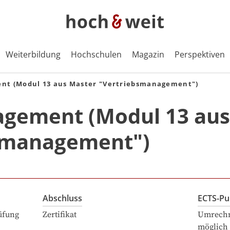
Weiterbildung
Hochschulen
Magazin
Perspektiven
nt (Modul 13 aus Master "Vertriebsmanagement")
gement (Modul 13 aus
smanagement")
Abschluss
ECTS-Pu
üfung
Zertifikat
Umrechn
möglich