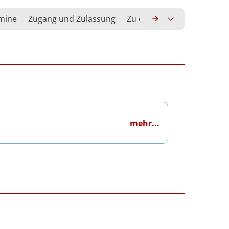
rmine
Zugang und Zulassung
Zu erwerbende Kompeten
mehr...