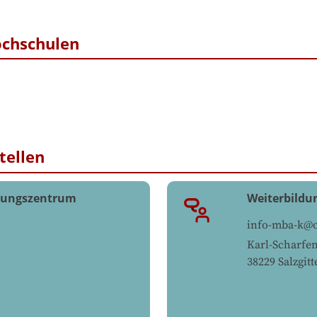
ochschulen
tellen
ldungszentrum
Weiterbildu
info-mba-k@os
Karl-Scharfen
38229
Salzgitt