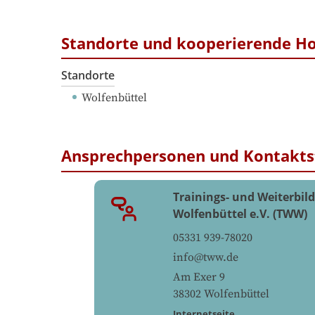
Standorte und kooperierende H
Standorte
Wolfenbüttel
Ansprechpersonen und Kontakts
Trainings- und Weiterbi
Wolfenbüttel e.V. (TWW)
05331 939-78020
info@tww.de
Am Exer 9
38302
Wolfenbüttel
Internetseite