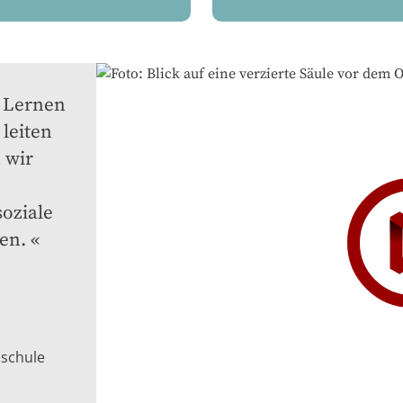
 Lernen 
eiten 
wir 
oziale 
en.
hschule