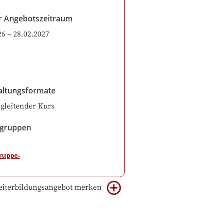
r Angebotszeitraum
26
–
28.02.2027
altungsformate
gleitender Kurs
sgruppen
iterbildungsangebot merken