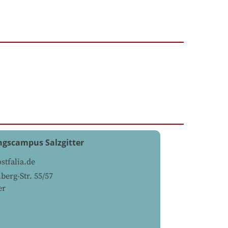
ngscampus Salzgitter
tfalia.de
berg-Str. 55/57
er