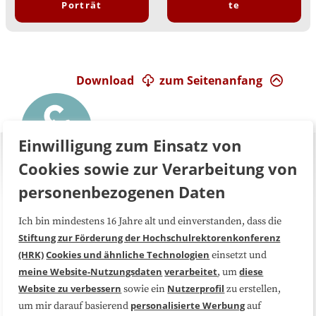
Porträt
te
Download
zum Seitenanfang
Einwilligung zum Einsatz von
Cookies sowie zur Verarbeitung von
personenbezogenen Daten
Ich bin mindestens 16 Jahre alt und einverstanden, dass die
Über uns
FAQ
Stiftung zur Förderung der Hochschulrektorenkonferenz
(HRK)
Cookies und ähnliche Technologien
einsetzt und
Medienarbeit
Kooperationen
meine Website-Nutzungsdaten
verarbeitet
diese
, um
Website zu verbessern
Nutzerprofil
sowie ein
zu erstellen,
Datenschutzerklärung
Impressum
personalisierte Werbung
um mir darauf basierend
auf