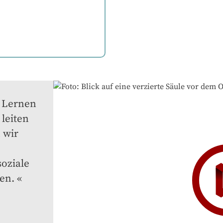
 Lernen 
eiten 
wir 
oziale 
en.