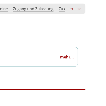
rmine
Zugang und Zulassung
Zu erwerbende Kompeten
mehr...