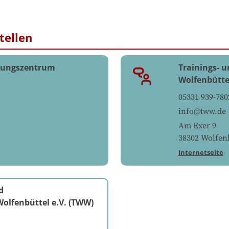
tellen
ldungszentrum
Trainings- 
Wolfenbütte
05331 939-780
info@tww.de
Am Exer 9
38302
Wolfenb
Internetseite
d
olfenbüttel e.V. (TWW)