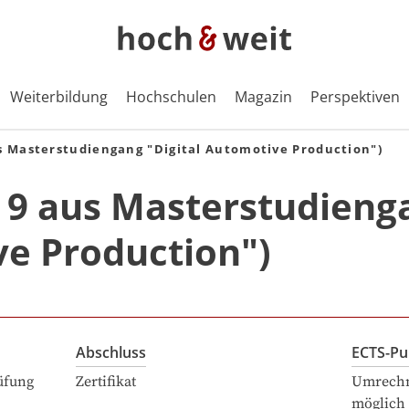
Weiterbildung
Hochschulen
Magazin
Perspektiven
s Masterstudiengang "Digital Automotive Production")
 9 aus Masterstudieng
ve Production")
Abschluss
ECTS-Pu
üfung
Zertifikat
Umrechn
möglich