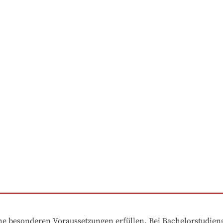
e besonderen Voraussetzungen erfüllen. Bei Bachelorstudiengä