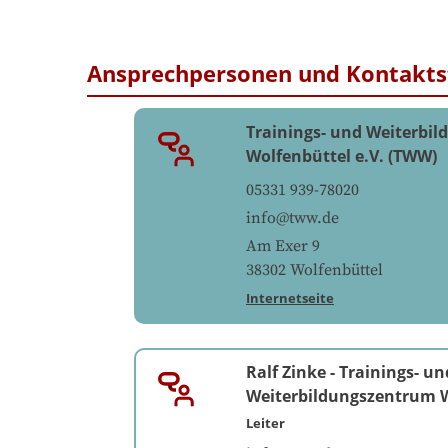
Ansprechpersonen und Kontakts
Trainings- und Weiterbi
Wolfenbüttel e.V. (TWW)
05331 939-78020
info@tww.de
Am Exer 9
38302
Wolfenbüttel
Internetseite
Ralf Zinke
-
Trainings- un
Weiterbildungszentrum W
Leiter