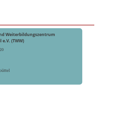
und Weiterbildungszentrum
l e.V. (TWW)
20
üttel