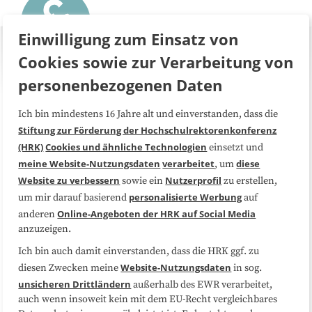
Einwilligung zum Einsatz von
Cookies sowie zur Verarbeitung von
personenbezogenen Daten
Ich bin mindestens 16 Jahre alt und einverstanden, dass die
Über uns
FAQ
Stiftung zur Förderung der Hochschulrektorenkonferenz
(HRK)
Cookies und ähnliche Technologien
einsetzt und
Medienarbeit
Kooperationen
meine Website-Nutzungsdaten
verarbeitet
diese
, um
Website zu verbessern
Nutzerprofil
sowie ein
zu erstellen,
Datenschutzerklärung
Impressum
personalisierte Werbung
um mir darauf basierend
auf
Online-Angeboten der HRK auf Social Media
anderen
anzuzeigen.
Sitemap
Cookie-Center
Ich bin auch damit einverstanden, dass die HRK ggf. zu
Website-Nutzungsdaten
diesen Zwecken meine
in sog.
Folgen Sie uns
unsicheren Drittländern
außerhalb des EWR verarbeitet,
auch wenn insoweit kein mit dem EU-Recht vergleichbares