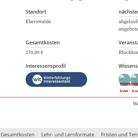
Standort
nächste
Eberswalde
abgelauf
angebot
Gesamtkosten
Veranst
270,00 €
Blockku
Interessensprofil
Wissen
We
Gesamtkosten
Lehr- und Lernformate
Fristen und Te