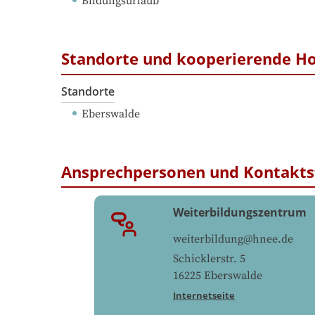
Bildungsurlaub
Standorte und kooperierende H
Standorte
Eberswalde
Ansprechpersonen und Kontakts
Weiterbildungszentrum
weiterbildung@hnee.de
Schicklerstr. 5
16225
Eberswalde
Internetseite