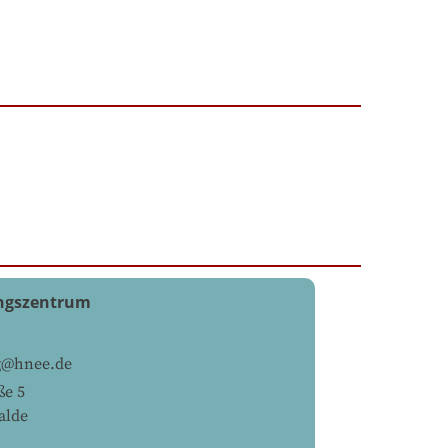
ungszentrum
g@hnee.de
ße 5
alde