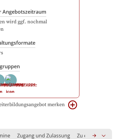
r Angebotszeitraum
en wird ggf. nochmal
en
altungsformate
rs
sgruppen
iterbildungsangebot merken
rmine
Zugang und Zulassung
Zu erwerbende Kompeten