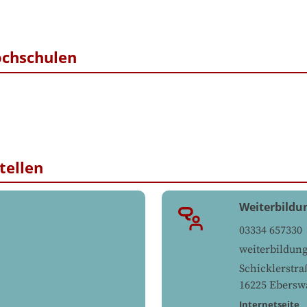
ochschulen
tellen
Weiterbild
03334 657330
weiterbildun
Schicklerstra
16225
Ebersw
Internetseite