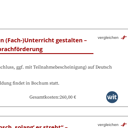
vergleichen
 (Fach-)Unterricht gestalten – 
Sprachförderung
chluss, ggf. mit Teilnahmebescheinigung
)
auf
Deutsch
ldung findet in
Bochum
statt.
Gesamtkosten
:
260,00 €
vergleichen
sch, solang‘ er strebt“ – 