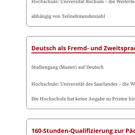
Hochschule
:
Universität Bochum
–
die Weiterbi
abhängig von Teilnehmendenzahl
Deutsch als Fremd- und Zweitspra
Studiengang
(
Master
)
auf
Deutsch
Hochschule
:
Universität des Saarlandes
–
die W
Die Hochschule hat keine Angabe zu Fristen hin
160-Stunden-Qualifizierung zur Pä