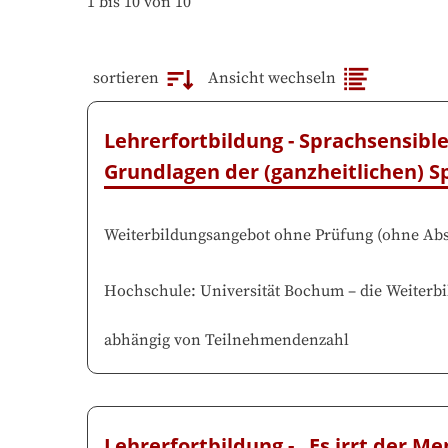
1 bis 10 von 10
sortieren
Ansicht wechseln
Lehrerfortbildung - Sprachsensiblen
Grundlagen der (ganzheitlichen) 
Weiterbildungsangebot ohne Prüfung
(
ohne Abs
Hochschule
:
Universität Bochum
–
die Weiterbi
abhängig von Teilnehmendenzahl
Lehrerfortbildung - „Es irrt der Men