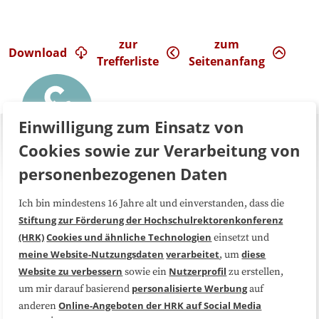
zur
zum
Download
Trefferliste
Seitenanfang
Einwilligung zum Einsatz von
Cookies sowie zur Verarbeitung von
personenbezogenen Daten
Ich bin mindestens 16 Jahre alt und einverstanden, dass die
Über uns
FAQ
Stiftung zur Förderung der Hochschulrektorenkonferenz
(HRK)
Cookies und ähnliche Technologien
einsetzt und
Medienarbeit
Kooperationen
meine Website-Nutzungsdaten
verarbeitet
diese
, um
Website zu verbessern
Nutzerprofil
sowie ein
zu erstellen,
Datenschutzerklärung
Impressum
personalisierte Werbung
um mir darauf basierend
auf
Online-Angeboten der HRK auf Social Media
anderen