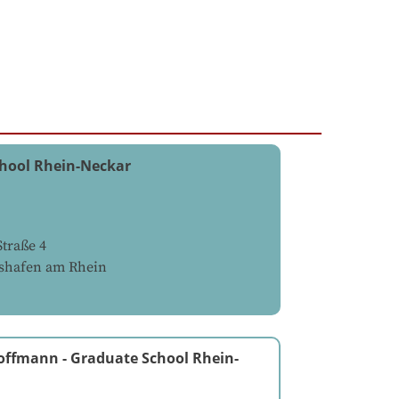
hool Rhein-Neckar
traße 4
shafen am Rhein
Hoffmann
-
Graduate School Rhein-