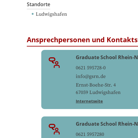
Standorte
Ludwigshafen
Ansprechpersonen und Kontakts
Graduate School Rhein-N
0621 595728-0
info@gsrn.de
Ernst-Boehe-Str. 4
67059
Ludwigshafen
Internetseite
Graduate School Rhein-
0621 5957280