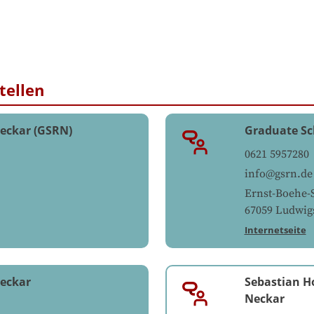
tellen
eckar (GSRN)
Graduate Sc
0621 5957280
info@gsrn.de
Ernst-Boehe-S
67059
Ludwig
Internetseite
Neckar
Sebastian 
Neckar