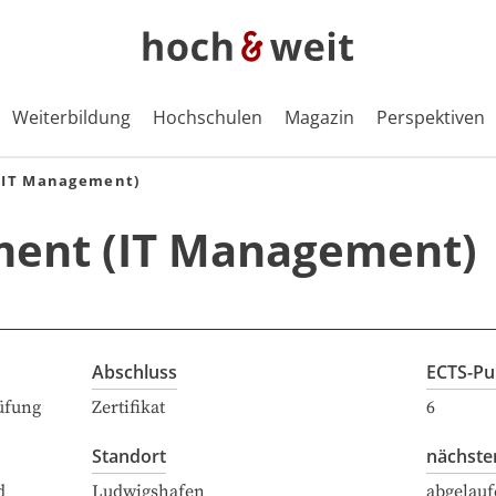
Weiterbildung
Hochschulen
Magazin
Perspektiven
(IT Management)
ment (IT Management)
Abschluss
ECTS-Pu
üfung
Zertifikat
6
Standort
nächste
d
Ludwigshafen
abgelauf