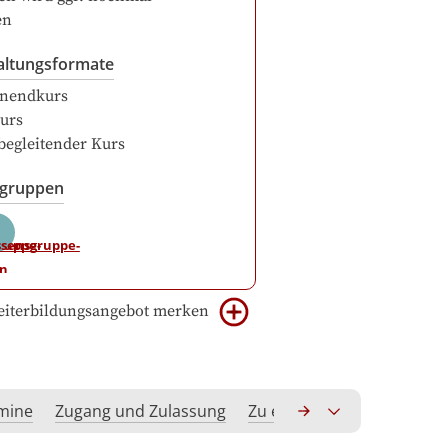
en
altungsformate
nendkurs
urs
begleitender Kurs
sgruppen
iterbildungsangebot merken
rmine
Zugang und Zulassung
Zu erwerbende Kompeten