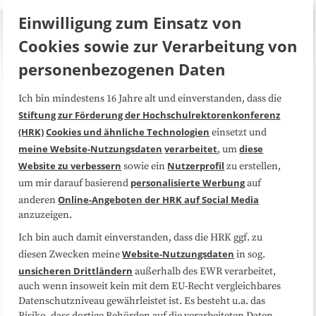
Einwilligung zum Einsatz von
Cookies sowie zur Verarbeitung von
personenbezogenen Daten
Ich bin mindestens 16 Jahre alt und einverstanden, dass die
Über uns
FAQ
Stiftung zur Förderung der Hochschulrektorenkonferenz
(HRK)
Cookies und ähnliche Technologien
einsetzt und
Medienarbeit
Kooperationen
meine Website-Nutzungsdaten
verarbeitet
diese
, um
Website zu verbessern
Nutzerprofil
sowie ein
zu erstellen,
Datenschutzerklärung
Impressum
personalisierte Werbung
um mir darauf basierend
auf
Online-Angeboten der HRK auf Social Media
anderen
anzuzeigen.
Sitemap
Cookie-Center
Ich bin auch damit einverstanden, dass die HRK ggf. zu
Website-Nutzungsdaten
diesen Zwecken meine
in sog.
Folgen Sie uns
unsicheren Drittländern
außerhalb des EWR verarbeitet,
auch wenn insoweit kein mit dem EU-Recht vergleichbares
Datenschutzniveau gewährleistet ist. Es besteht u.a. das
Risiko, dass dortige Behörden auf die verarbeiteten Daten