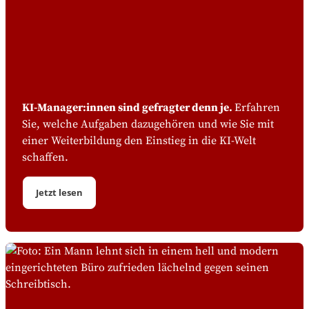
hochschulischen Abschluss, wie Bachelor oder
Master zu erlangen. Dabei geben die ECTS-Punkte
einen Hinweis darauf, wie viel Zeit- und
Arbeitsaufwand für den Erwerb eines
Weiterbildungsabschlusses, beispielsweise des
Zertifikats, erbracht werden muss.
KI-Manager:innen sind gefragter denn je.
Erfahren
Sie, welche Aufgaben dazugehören und wie Sie mit
einer Weiterbildung den Einstieg in die KI-Welt
schaffen.
Jetzt lesen