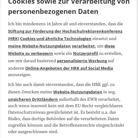
Cookies sowie zur Verarbeitung von
personenbezogenen Daten
Ich bin mindestens 16 Jahre alt und einverstanden, dass die
Über uns
FAQ
Stiftung zur Förderung der Hochschulrektorenkonferenz
(HRK)
Cookies und ähnliche Technologien
einsetzt und
Medienarbeit
Kooperationen
meine Website-Nutzungsdaten
verarbeitet
diese
, um
Website zu verbessern
Nutzerprofil
sowie ein
zu erstellen,
Datenschutzerklärung
Impressum
personalisierte Werbung
um mir darauf basierend
auf
Online-Angeboten der HRK auf Social Media
anderen
anzuzeigen.
Sitemap
Cookie-Center
Ich bin auch damit einverstanden, dass die HRK ggf. zu
Website-Nutzungsdaten
diesen Zwecken meine
in sog.
Folgen Sie uns
unsicheren Drittländern
außerhalb des EWR verarbeitet,
auch wenn insoweit kein mit dem EU-Recht vergleichbares
Datenschutzniveau gewährleistet ist. Es besteht u.a. das
Risiko, dass dortige Behörden auf die verarbeiteten Daten
zugreifen können und die Betroffenenrechte eingeschränkt
oder ausgeschlossen sind.