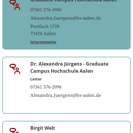
07361 576-4980
Alexandra.Juergens@hs-aalen.de
Postfach 1728
73428
Aalen
Internetseite
Dr. Alexandra Jürgens
-
Graduate
Campus Hochschule Aalen
Leiter
07361 576-2098
Alexandra.Juergens@hs-aalen.de
Birgit Welt