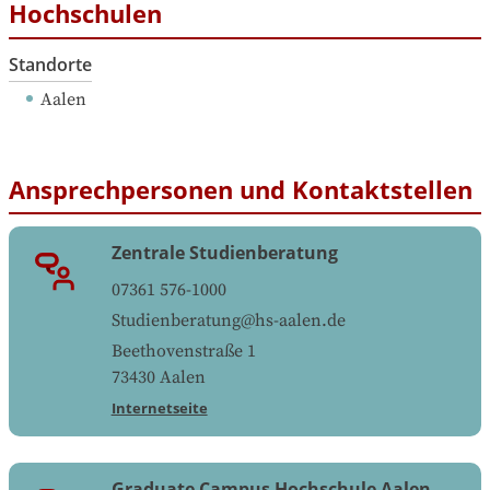
Hochschulen
Standorte
Aalen
Ansprechpersonen und Kontaktstellen
Zentrale Studienberatung
07361 576-1000
Studienberatung@hs-aalen.de
Beethovenstraße 1
73430
Aalen
Internetseite
Graduate Campus Hochschule Aalen