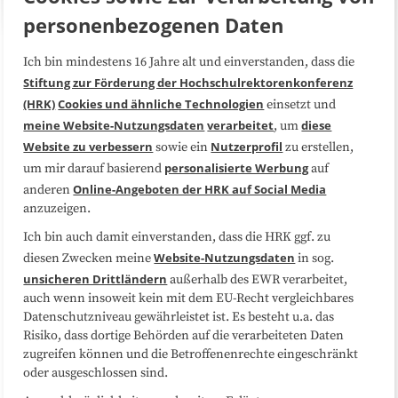
personenbezogenen Daten
Ich bin mindestens 16 Jahre alt und einverstanden, dass die
Über uns
FAQ
Stiftung zur Förderung der Hochschulrektorenkonferenz
(HRK)
Cookies und ähnliche Technologien
einsetzt und
Medienarbeit
Kooperationen
meine Website-Nutzungsdaten
verarbeitet
diese
, um
Website zu verbessern
Nutzerprofil
sowie ein
zu erstellen,
Datenschutzerklärung
Impressum
personalisierte Werbung
um mir darauf basierend
auf
Online-Angeboten der HRK auf Social Media
anderen
anzuzeigen.
Sitemap
Cookie-Center
Ich bin auch damit einverstanden, dass die HRK ggf. zu
Website-Nutzungsdaten
diesen Zwecken meine
in sog.
Folgen Sie uns
unsicheren Drittländern
außerhalb des EWR verarbeitet,
auch wenn insoweit kein mit dem EU-Recht vergleichbares
Datenschutzniveau gewährleistet ist. Es besteht u.a. das
Risiko, dass dortige Behörden auf die verarbeiteten Daten
zugreifen können und die Betroffenenrechte eingeschränkt
oder ausgeschlossen sind.