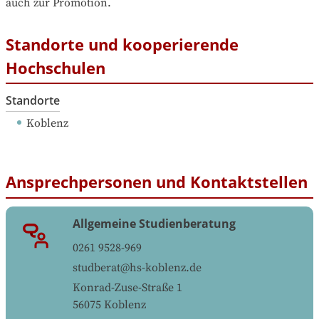
auch zur Promotion.
Standorte und kooperierende
Hochschulen
Standorte
Koblenz
Ansprechpersonen und Kontaktstellen
Allgemeine Studienberatung
0261 9528-969
studberat@hs-koblenz.de
Konrad-Zuse-Straße 1
56075
Koblenz