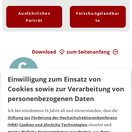
Ausführliches
Forschungslandkar
Porträt
te
Download
zum Seitenanfang
Einwilligung zum Einsatz von
Cookies sowie zur Verarbeitung von
personenbezogenen Daten
Ich bin mindestens 16 Jahre alt und einverstanden, dass die
Über uns
FAQ
Stiftung zur Förderung der Hochschulrektorenkonferenz
(HRK)
Cookies und ähnliche Technologien
einsetzt und
Medienarbeit
Kooperationen
meine Website-Nutzungsdaten
verarbeitet
diese