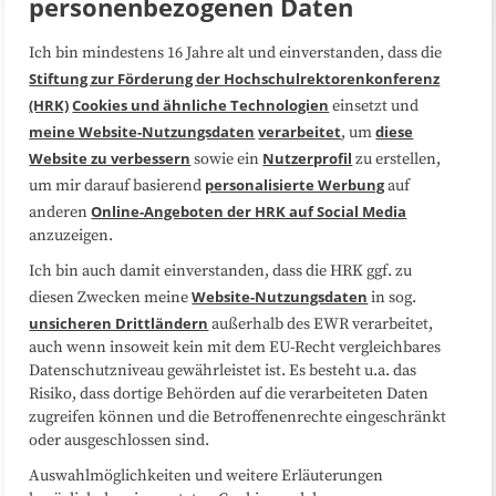
personenbezogenen Daten
Ich bin mindestens 16 Jahre alt und einverstanden, dass die
Über uns
FAQ
Stiftung zur Förderung der Hochschulrektorenkonferenz
(HRK)
Cookies und ähnliche Technologien
einsetzt und
Medienarbeit
Kooperationen
meine Website-Nutzungsdaten
verarbeitet
diese
, um
Website zu verbessern
Nutzerprofil
sowie ein
zu erstellen,
Datenschutzerklärung
Impressum
personalisierte Werbung
um mir darauf basierend
auf
Online-Angeboten der HRK auf Social Media
anderen
anzuzeigen.
Sitemap
Cookie-Center
Ich bin auch damit einverstanden, dass die HRK ggf. zu
Website-Nutzungsdaten
diesen Zwecken meine
in sog.
Folgen Sie uns
unsicheren Drittländern
außerhalb des EWR verarbeitet,
auch wenn insoweit kein mit dem EU-Recht vergleichbares
Datenschutzniveau gewährleistet ist. Es besteht u.a. das
Risiko, dass dortige Behörden auf die verarbeiteten Daten
zugreifen können und die Betroffenenrechte eingeschränkt
oder ausgeschlossen sind.
Auswahlmöglichkeiten und weitere Erläuterungen