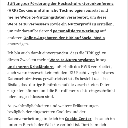
Stiftung zur Förderung der Hochschulrektorenkonferenz
(HRK)
Cookies und ähnliche Technologien
einsetzt und
Medienarbeit
Kooperationen
meine Website-Nutzungsdaten
verarbeitet
diese
, um
Website zu verbessern
Nutzerprofil
sowie ein
zu erstellen,
Datenschutzerklärung
Impressum
personalisierte Werbung
um mir darauf basierend
auf
Online-Angeboten der HRK auf Social Media
anderen
anzuzeigen.
Sitemap
Cookie-Center
Ich bin auch damit einverstanden, dass die HRK ggf. zu
Website-Nutzungsdaten
diesen Zwecken meine
in sog.
Folgen Sie uns
unsicheren Drittländern
außerhalb des EWR verarbeitet,
auch wenn insoweit kein mit dem EU-Recht vergleichbares
Datenschutzniveau gewährleistet ist. Es besteht u.a. das
Risiko, dass dortige Behörden auf die verarbeiteten Daten
zugreifen können und die Betroffenenrechte eingeschränkt
oder ausgeschlossen sind.
Auswahlmöglichkeiten und weitere Erläuterungen
bezüglich der eingesetzten Cookies und der
Cookie-Center
Datenverarbeitung finde ich im
, das auch im
unteren Bereich der Website verlinkt ist. Dort kann ich