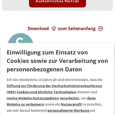
Ausführliches Porträt
Download
zum Seitenanfang
Einwilligung zum Einsatz von
Cookies sowie zur Verarbeitung von
personenbezogenen Daten
Ich bin mindestens 16 Jahre alt und einverstanden, dass die
Über uns
FAQ
Stiftung zur Förderung der Hochschulrektorenkonferenz
(HRK)
Cookies und ähnliche Technologien
einsetzt und
Medienarbeit
Kooperationen
meine Website-Nutzungsdaten
verarbeitet
diese
, um
Website zu verbessern
Nutzerprofil
sowie ein
zu erstellen,
Datenschutzerklärung
Impressum
personalisierte Werbung
um mir darauf basierend
auf