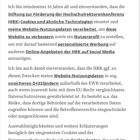
Ich bin mindestens 16 Jahre alt und einverstanden, dass die
Über uns
FAQ
Stiftung zur Förderung der Hochschulrektorenkonferenz
(HRK)
Cookies und ähnliche Technologien
einsetzt und
Medienarbeit
Kooperationen
meine Website-Nutzungsdaten
verarbeitet
diese
, um
Website zu verbessern
Nutzerprofil
sowie ein
zu erstellen,
Datenschutzerklärung
Impressum
personalisierte Werbung
um mir darauf basierend
auf
Online-Angeboten der HRK auf Social Media
anderen
anzuzeigen.
Sitemap
Cookie-Center
Ich bin auch damit einverstanden, dass die HRK ggf. zu
Website-Nutzungsdaten
diesen Zwecken meine
in sog.
Folgen Sie uns
unsicheren Drittländern
außerhalb des EWR verarbeitet,
auch wenn insoweit kein mit dem EU-Recht vergleichbares
Datenschutzniveau gewährleistet ist. Es besteht u.a. das
Risiko, dass dortige Behörden auf die verarbeiteten Daten
zugreifen können und die Betroffenenrechte eingeschränkt
oder ausgeschlossen sind.
Auswahlmöglichkeiten und weitere Erläuterungen
bezüglich der eingesetzten Cookies und der
Cookie-Center