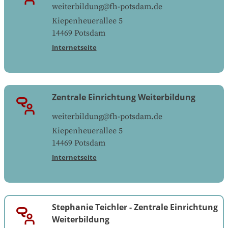
weiterbildung@fh-potsdam.de
Kiepenheuerallee 5
14469
Potsdam
Internetseite
Zentrale Einrichtung Weiterbildung
weiterbildung@fh-potsdam.de
Kiepenheuerallee 5
14469
Potsdam
Internetseite
Stephanie Teichler
-
Zentrale Einrichtung
Weiterbildung