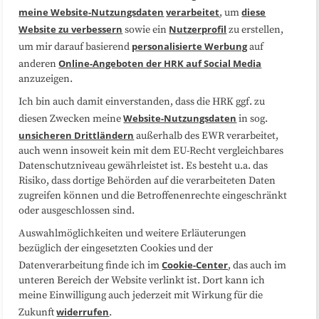
Medienarbeit
Kooperationen
meine Website-Nutzungsdaten
verarbeitet
diese
, um
Website zu verbessern
Nutzerprofil
sowie ein
zu erstellen,
Datenschutzerklärung
Impressum
personalisierte Werbung
um mir darauf basierend
auf
Online-Angeboten der HRK auf Social Media
anderen
anzuzeigen.
Sitemap
Cookie-Center
Ich bin auch damit einverstanden, dass die HRK ggf. zu
Website-Nutzungsdaten
diesen Zwecken meine
in sog.
Folgen Sie uns
unsicheren Drittländern
außerhalb des EWR verarbeitet,
auch wenn insoweit kein mit dem EU-Recht vergleichbares
Datenschutzniveau gewährleistet ist. Es besteht u.a. das
Risiko, dass dortige Behörden auf die verarbeiteten Daten
zugreifen können und die Betroffenenrechte eingeschränkt
oder ausgeschlossen sind.
Auswahlmöglichkeiten und weitere Erläuterungen
bezüglich der eingesetzten Cookies und der
Cookie-Center
Datenverarbeitung finde ich im
, das auch im
unteren Bereich der Website verlinkt ist. Dort kann ich
meine Einwilligung auch jederzeit mit Wirkung für die
widerrufen
Zukunft
.