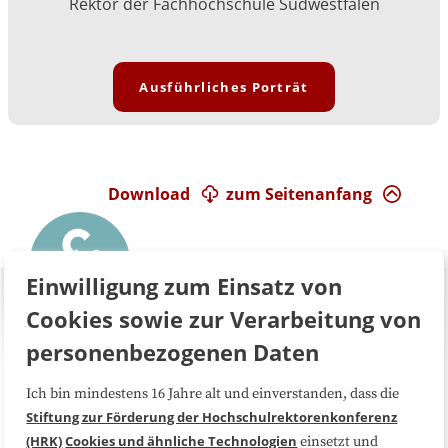
Rektor der Fachhochschule Südwestfalen
Ausführliches Porträt
Download
zum Seitenanfang
Einwilligung zum Einsatz von
Cookies sowie zur Verarbeitung von
personenbezogenen Daten
Ich bin mindestens 16 Jahre alt und einverstanden, dass die
Über uns
FAQ
Stiftung zur Förderung der Hochschulrektorenkonferenz
(HRK)
Cookies und ähnliche Technologien
einsetzt und