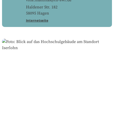
vitte.matthias@fh-swf.de
Haldener Str. 182
58095
Hagen
Internetseite