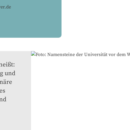
er.de
eißt: 
g und 
näre 
es 
nd 