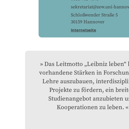
sekretariat@zew.uni-hannov
Schloßwender Straße 5
30159
Hannover
Internetseite
Das Leitmotto „Leibniz leben“ h
vorhandene Stärken in Forschun
Lehre auszubauen, interdiszipli
Projekte zu fördern, ein breit
Studienangebot anzubieten u
Kooperationen zu leben.