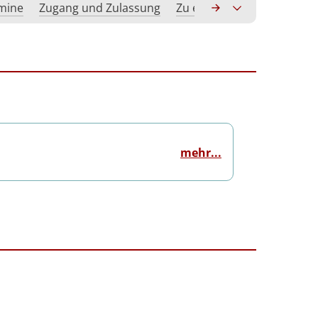
rmine
Zugang und Zulassung
Zu erwerbende Kompeten
mehr...