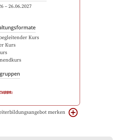
26
–
26.06.2027
altungsformate
begleitender Kurs
er Kurs
urs
nendkurs
sgruppen
iterbildungsangebot merken