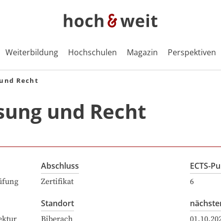
Weiterbildung
Hochschulen
Magazin
Perspektiven
 und Recht
sung und Recht
Abschluss
ECTS-Pu
üfung
Zertifikat
6
Standort
nächste
ektur
Biberach
01.10.20