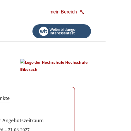
mein Bereich
nkte
r Angebotszeitraum
26
–
31.03.2027