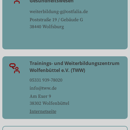
weiterbildung-g@ostfalia.de
Poststraße 19 / Gebäude G
38440
Wolfsburg
Trainings- und Weiterbildungszentrum
Wolfenbüttel e.V. (TWW)
05331 939-78020
info@tww.de
Am Exer 9
38302
Wolfenbüttel
Internetseite
Ralf Zinke
-
Trainings- und