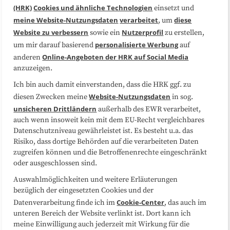
(HRK)
Cookies und ähnliche Technologien
einsetzt und
Medienarbeit
Kooperationen
meine Website-Nutzungsdaten
verarbeitet
diese
, um
Website zu verbessern
Nutzerprofil
sowie ein
zu erstellen,
Datenschutzerklärung
Impressum
personalisierte Werbung
um mir darauf basierend
auf
Online-Angeboten der HRK auf Social Media
anderen
anzuzeigen.
Sitemap
Cookie-Center
Ich bin auch damit einverstanden, dass die HRK ggf. zu
Website-Nutzungsdaten
diesen Zwecken meine
in sog.
Folgen Sie uns
unsicheren Drittländern
außerhalb des EWR verarbeitet,
auch wenn insoweit kein mit dem EU-Recht vergleichbares
Datenschutzniveau gewährleistet ist. Es besteht u.a. das
Risiko, dass dortige Behörden auf die verarbeiteten Daten
zugreifen können und die Betroffenenrechte eingeschränkt
oder ausgeschlossen sind.
Auswahlmöglichkeiten und weitere Erläuterungen
bezüglich der eingesetzten Cookies und der
Cookie-Center
Datenverarbeitung finde ich im
, das auch im
unteren Bereich der Website verlinkt ist. Dort kann ich
meine Einwilligung auch jederzeit mit Wirkung für die