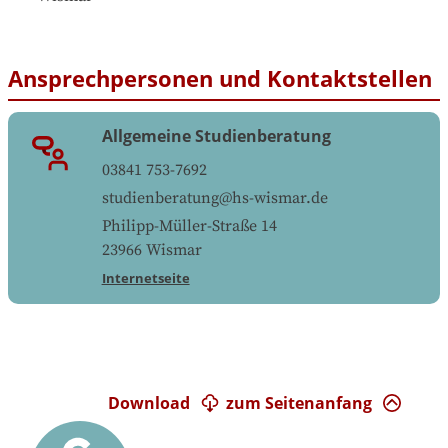
Ansprechpersonen und Kontaktstellen
Allgemeine Studienberatung
03841 753-7692
studienberatung@hs-wismar.de
Philipp-Müller-Straße 14
23966
Wismar
Internetseite
Download
zum Seitenanfang