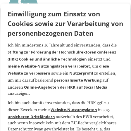
Einwilligung zum Einsatz von
Cookies sowie zur Verarbeitung von
personenbezogenen Daten
Ich bin mindestens 16 Jahre alt und einverstanden, dass die
Über uns
FAQ
Stiftung zur Förderung der Hochschulrektorenkonferenz
(HRK)
Cookies und ähnliche Technologien
einsetzt und
Medienarbeit
Kooperationen
meine Website-Nutzungsdaten
verarbeitet
diese
, um
Website zu verbessern
Nutzerprofil
sowie ein
zu erstellen,
Datenschutzerklärung
Impressum
personalisierte Werbung
um mir darauf basierend
auf
Online-Angeboten der HRK auf Social Media
anderen
anzuzeigen.
Sitemap
Cookie-Center
Ich bin auch damit einverstanden, dass die HRK ggf. zu
Website-Nutzungsdaten
diesen Zwecken meine
in sog.
Folgen Sie uns
unsicheren Drittländern
außerhalb des EWR verarbeitet,
auch wenn insoweit kein mit dem EU-Recht vergleichbares
Datenschutzniveau gewährleistet ist. Es besteht u.a. das