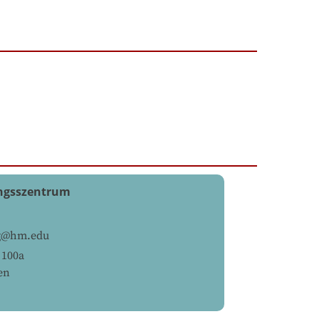
ngsszentrum
ng@hm.edu
 100a
en