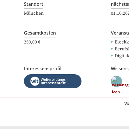
Standort
nächste
München
01.10.20
Gesamtkosten
Veranst
250,00 €
Blockk
Berufs
Digital
Interessensprofil
Wissen
We