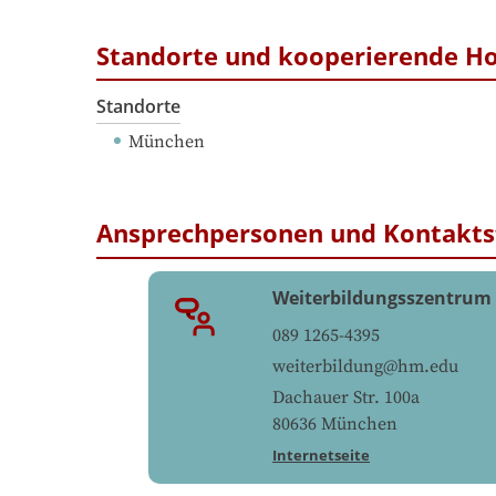
Standorte und kooperierende H
Standorte
München
Ansprechpersonen und Kontakts
Weiterbildungsszentrum
089 1265-4395
weiterbildung@hm.edu
Dachauer Str. 100a
80636
München
Internetseite