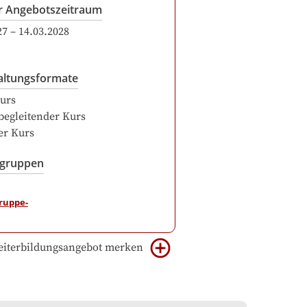
r Angebotszeitraum
27
–
14.03.2028
altungsformate
urs
begleitender Kurs
er Kurs
sgruppen
iterbildungsangebot merken