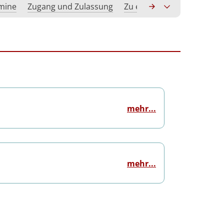
rmine
Zugang und Zulassung
Zu erwerbende Kompeten
mehr...
mehr...