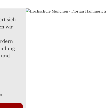
t sich 
n wir 
rdern 
ndung 
 und 
en