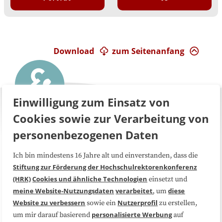
Download
zum Seitenanfang
Einwilligung zum Einsatz von
Cookies sowie zur Verarbeitung von
personenbezogenen Daten
Über uns
FAQ
Ich bin mindestens 16 Jahre alt und einverstanden, dass die
Stiftung zur Förderung der Hochschulrektorenkonferenz
(HRK)
Cookies und ähnliche Technologien
einsetzt und
Medienarbeit
Kooperationen
meine Website-Nutzungsdaten
verarbeitet
diese
, um
Website zu verbessern
Nutzerprofil
sowie ein
zu erstellen,
Datenschutzerklärung
Impressum
personalisierte Werbung
um mir darauf basierend
auf