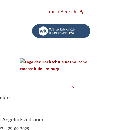
mein Bereich
nkte
r Angebotszeitraum
27
–
29.09.2029