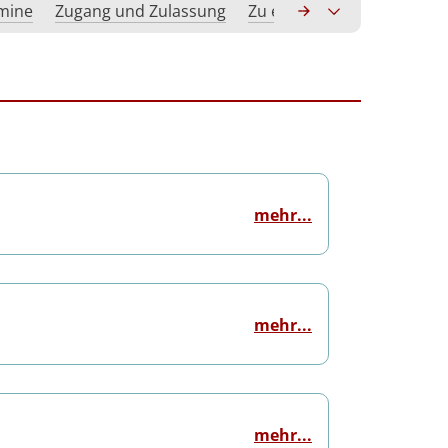
rmine
Zugang und Zulassung
Zu erwerbende Kompeten
mehr...
mehr...
mehr...