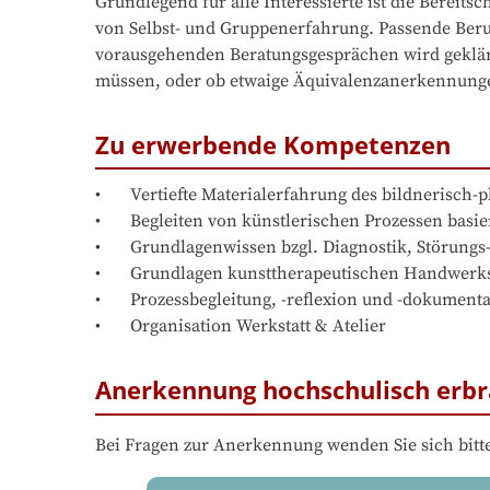
Grundlegend für alle Interessierte ist die Bereit
von Selbst- und Gruppenerfahrung. Passende Beruf
vorausgehenden Beratungsgesprächen wird geklärt
müssen, oder ob etwaige Äquivalenzanerkennung
Zu erwerbende Kompetenzen
•	Vertiefte Materialerfahrung des bildnerisch-plastischen Gestaltens (Malerei, Grafik, Ton, Holz, Collage)

•	Begleiten von künstlerischen Prozessen basierend auf Selbsterfahrung

•	Grundlagenwissen bzgl. Diagnostik, Störungs- und Krankheitsbildern, Entwicklungspsychologie, Psychopathologie, Neurologie

•	Grundlagen kunsttherapeutischen Handwerks (Indikation, Intervention, therapeutische Beziehung und Haltung)

•	Prozessbegleitung, -reflexion und -dokumentation

•	Organisation Werkstatt & Atelier
Anerkennung hochschulisch erbr
Bei Fragen zur Anerkennung wenden Sie sich bitte