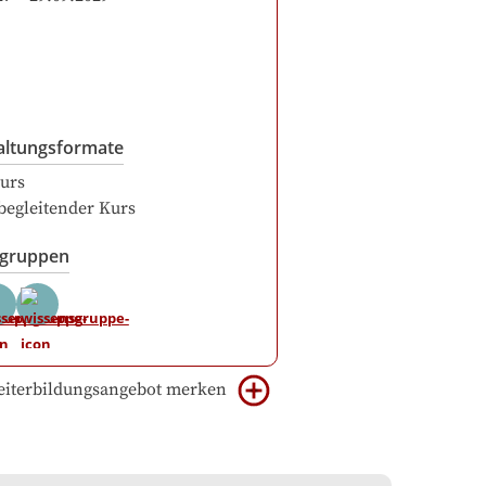
altungsformate
urs
begleitender Kurs
sgruppen
iterbildungsangebot merken