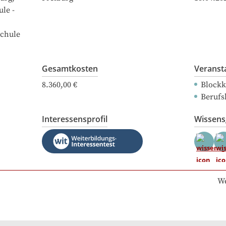
le -
schule
Gesamtkosten
Veranst
8.360,00 €
Blockk
Berufs
Interessensprofil
Wissen
We