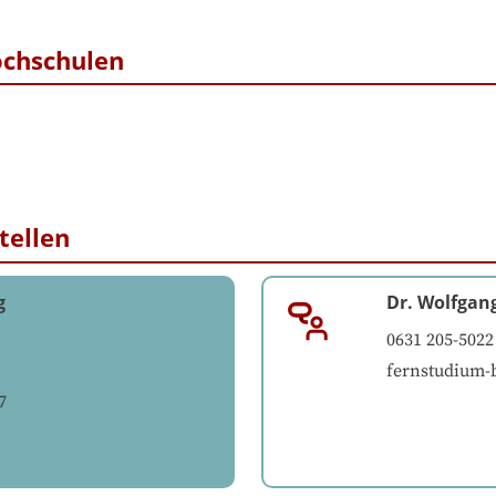
ochschulen
tellen
g
Dr. Wolfgan
0631 205-5022
fernstudium-
7