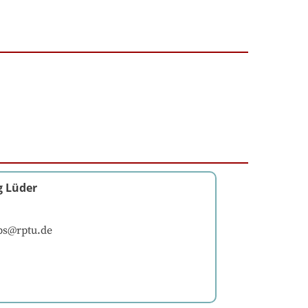
g Lüder
bs@rptu.de