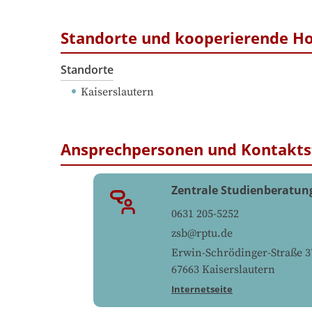
Standorte und kooperierende H
Standorte
Kaiserslautern
Ansprechpersonen und Kontakts
Zentrale Studienberatun
0631 205-5252
zsb@rptu.de
Erwin-Schrödinger-Straße 3
67663
Kaiserslautern
Internetseite