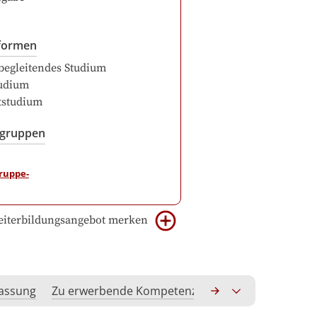
formen
begleitendes Studium
udium
itstudium
sgruppen
iterbildungsangebot merken
assung
Zu erwerbende Kompetenzen
Anerkennung hoc