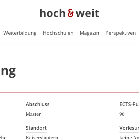
Weiterbildung
Hochschulen
Magazin
Perspektiven
ung
Abschluss
ECTS-Pu
Master
90
Standort
Vorlesu
che
Kaiserslautern
keine A