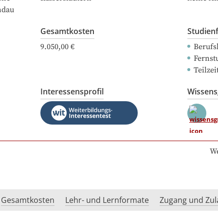
ndau
Gesamtkosten
Studien
9.050,00 €
Berufs
Fernst
Teilze
Interessensprofil
Wissen
We
Gesamtkosten
Lehr- und Lernformate
Zugang und Zul