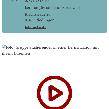
07371 9315-400
beratung@mobile-university.de
Kirchstraße 26
88499
Riedlingen
Internetseite