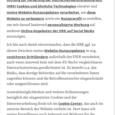
Stiftung zur Förderung der Hochschulrektorenkonferenz
(HRK)
Cookies und ähnliche Technologien
einsetzt und
Medienarbeit
Kooperationen
meine Website-Nutzungsdaten
verarbeitet
diese
, um
Website zu verbessern
Nutzerprofil
sowie ein
zu erstellen,
Datenschutzerklärung
Impressum
personalisierte Werbung
um mir darauf basierend
auf
Online-Angeboten der HRK auf Social Media
anderen
anzuzeigen.
Sitemap
Cookie-Center
Ich bin auch damit einverstanden, dass die HRK ggf. zu
Website-Nutzungsdaten
diesen Zwecken meine
in sog.
Folgen Sie uns
unsicheren Drittländern
außerhalb des EWR verarbeitet,
auch wenn insoweit kein mit dem EU-Recht vergleichbares
Datenschutzniveau gewährleistet ist. Es besteht u.a. das
Risiko, dass dortige Behörden auf die verarbeiteten Daten
zugreifen können und die Betroffenenrechte eingeschränkt
oder ausgeschlossen sind.
Auswahlmöglichkeiten und weitere Erläuterungen
bezüglich der eingesetzten Cookies und der
Cookie-Center
Datenverarbeitung finde ich im
, das auch im
unteren Bereich der Website verlinkt ist. Dort kann ich
meine Einwilligung auch jederzeit mit Wirkung für die