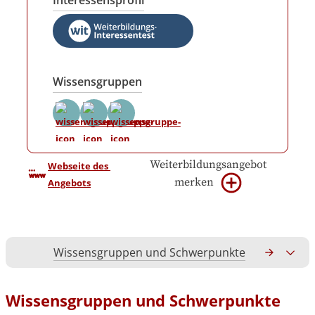
Interessensprofil
Wissensgruppen
Weiterbildungsangebot
Webseite des 
merken
Angebots
Wissensgruppen und Schwerpunkte
Gesamtko
Wissensgruppen und Schwerpunkte