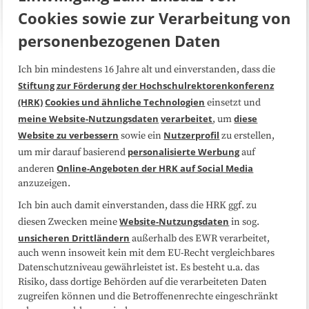
Cookies sowie zur Verarbeitung von
personenbezogenen Daten
Ich bin mindestens 16 Jahre alt und einverstanden, dass die
Über uns
FAQ
Stiftung zur Förderung der Hochschulrektorenkonferenz
(HRK)
Cookies und ähnliche Technologien
einsetzt und
Medienarbeit
Kooperationen
meine Website-Nutzungsdaten
verarbeitet
diese
, um
Website zu verbessern
Nutzerprofil
sowie ein
zu erstellen,
Datenschutzerklärung
Impressum
personalisierte Werbung
um mir darauf basierend
auf
Online-Angeboten der HRK auf Social Media
anderen
anzuzeigen.
Sitemap
Cookie-Center
Ich bin auch damit einverstanden, dass die HRK ggf. zu
Website-Nutzungsdaten
diesen Zwecken meine
in sog.
Folgen Sie uns
unsicheren Drittländern
außerhalb des EWR verarbeitet,
auch wenn insoweit kein mit dem EU-Recht vergleichbares
Datenschutzniveau gewährleistet ist. Es besteht u.a. das
Risiko, dass dortige Behörden auf die verarbeiteten Daten
zugreifen können und die Betroffenenrechte eingeschränkt