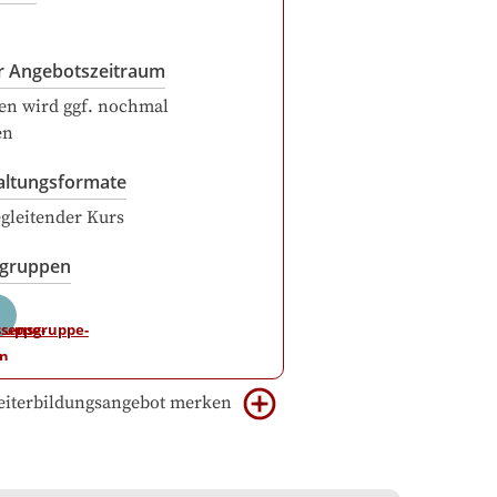
r Angebotszeitraum
en wird ggf. nochmal
en
altungsformate
gleitender Kurs
sgruppen
iterbildungsangebot merken