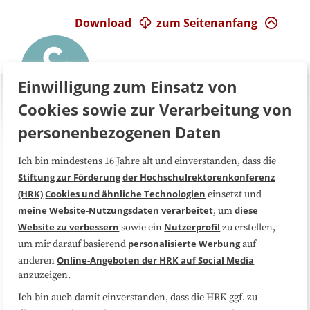
Download
zum Seitenanfang
Einwilligung zum Einsatz von
Cookies sowie zur Verarbeitung von
personenbezogenen Daten
Ich bin mindestens 16 Jahre alt und einverstanden, dass die
Über uns
FAQ
Stiftung zur Förderung der Hochschulrektorenkonferenz
(HRK)
Cookies und ähnliche Technologien
einsetzt und
Medienarbeit
Kooperationen
meine Website-Nutzungsdaten
verarbeitet
diese
, um
Website zu verbessern
Nutzerprofil
sowie ein
zu erstellen,
Datenschutzerklärung
Impressum
personalisierte Werbung
um mir darauf basierend
auf
Online-Angeboten der HRK auf Social Media
anderen
anzuzeigen.
Sitemap
Cookie-Center
Ich bin auch damit einverstanden, dass die HRK ggf. zu