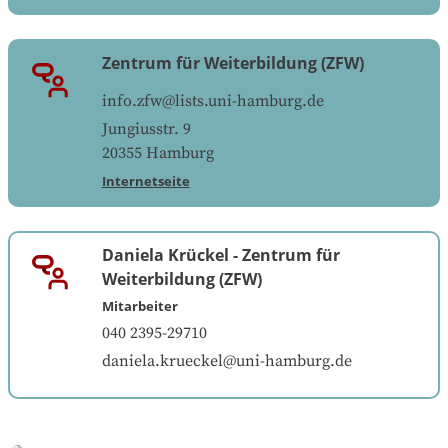
Zentrum für Weiterbildung (ZFW)
info.zfw@lists.uni-hamburg.de
Jungiusstr. 9
20355
Hamburg
Internetseite
Daniela Krückel
-
Zentrum für
Weiterbildung (ZFW)
Mitarbeiter
040 2395-29710
daniela.krueckel@uni-hamburg.de