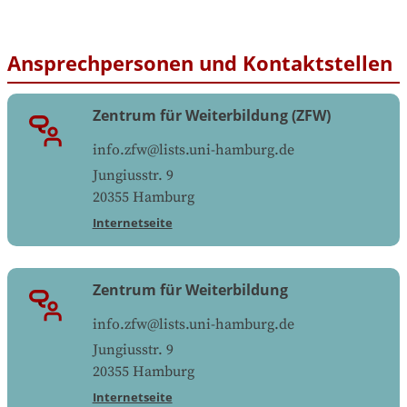
Ansprechpersonen und Kontaktstellen
Zentrum für Weiterbildung (ZFW)
info.zfw@lists.uni-hamburg.de
Jungiusstr. 9
20355
Hamburg
Internetseite
Zentrum für Weiterbildung
info.zfw@lists.uni-hamburg.de
Jungiusstr. 9
20355
Hamburg
Internetseite