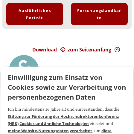
Ausführliches
Forschungslandkar
Porträt
te
Download
zum Seitenanfang
Einwilligung zum Einsatz von
Cookies sowie zur Verarbeitung von
personenbezogenen Daten
Ich bin mindestens 16 Jahre alt und einverstanden, dass die
Über uns
FAQ
Stiftung zur Förderung der Hochschulrektorenkonferenz
(HRK)
Cookies und ähnliche Technologien
einsetzt und
Medienarbeit
Kooperationen
meine Website-Nutzungsdaten
verarbeitet
diese
, um