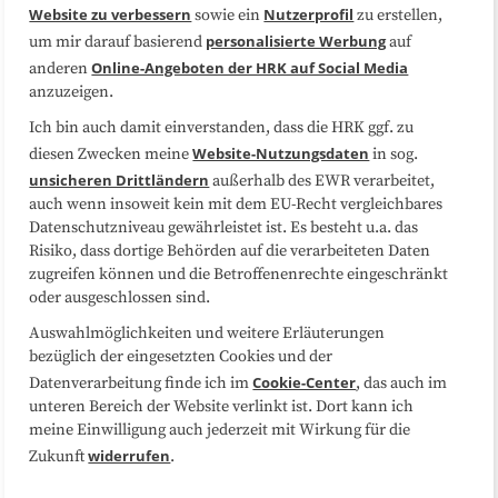
Website zu verbessern
Nutzerprofil
sowie ein
zu erstellen,
Datenschutzerklärung
Impressum
personalisierte Werbung
um mir darauf basierend
auf
Online-Angeboten der HRK auf Social Media
anderen
anzuzeigen.
Sitemap
Cookie-Center
Ich bin auch damit einverstanden, dass die HRK ggf. zu
Website-Nutzungsdaten
diesen Zwecken meine
in sog.
Folgen Sie uns
unsicheren Drittländern
außerhalb des EWR verarbeitet,
auch wenn insoweit kein mit dem EU-Recht vergleichbares
Datenschutzniveau gewährleistet ist. Es besteht u.a. das
Risiko, dass dortige Behörden auf die verarbeiteten Daten
zugreifen können und die Betroffenenrechte eingeschränkt
oder ausgeschlossen sind.
Auswahlmöglichkeiten und weitere Erläuterungen
bezüglich der eingesetzten Cookies und der
Cookie-Center
Datenverarbeitung finde ich im
, das auch im
unteren Bereich der Website verlinkt ist. Dort kann ich
meine Einwilligung auch jederzeit mit Wirkung für die
widerrufen
Zukunft
.