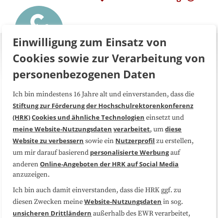
Einwilligung zum Einsatz von
Cookies sowie zur Verarbeitung von
personenbezogenen Daten
Ich bin mindestens 16 Jahre alt und einverstanden, dass die
Über uns
FAQ
Stiftung zur Förderung der Hochschulrektorenkonferenz
(HRK)
Cookies und ähnliche Technologien
einsetzt und
Medienarbeit
Kooperationen
meine Website-Nutzungsdaten
verarbeitet
diese
, um
Website zu verbessern
Nutzerprofil
sowie ein
zu erstellen,
Datenschutzerklärung
Impressum
personalisierte Werbung
um mir darauf basierend
auf
Online-Angeboten der HRK auf Social Media
anderen
anzuzeigen.
Sitemap
Cookie-Center
Ich bin auch damit einverstanden, dass die HRK ggf. zu
Website-Nutzungsdaten
diesen Zwecken meine
in sog.
Folgen Sie uns
unsicheren Drittländern
außerhalb des EWR verarbeitet,