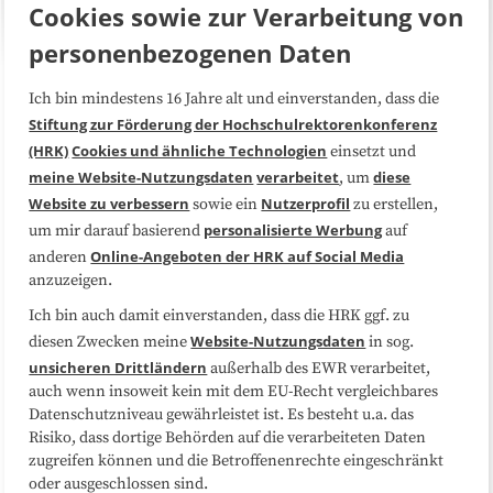
Cookies sowie zur Verarbeitung von
personenbezogenen Daten
Ich bin mindestens 16 Jahre alt und einverstanden, dass die
Über uns
FAQ
Stiftung zur Förderung der Hochschulrektorenkonferenz
(HRK)
Cookies und ähnliche Technologien
einsetzt und
Medienarbeit
Kooperationen
meine Website-Nutzungsdaten
verarbeitet
diese
, um
Website zu verbessern
Nutzerprofil
sowie ein
zu erstellen,
Datenschutzerklärung
Impressum
personalisierte Werbung
um mir darauf basierend
auf
Online-Angeboten der HRK auf Social Media
anderen
anzuzeigen.
Sitemap
Cookie-Center
Ich bin auch damit einverstanden, dass die HRK ggf. zu
Website-Nutzungsdaten
diesen Zwecken meine
in sog.
Folgen Sie uns
unsicheren Drittländern
außerhalb des EWR verarbeitet,
auch wenn insoweit kein mit dem EU-Recht vergleichbares
Datenschutzniveau gewährleistet ist. Es besteht u.a. das
Risiko, dass dortige Behörden auf die verarbeiteten Daten
zugreifen können und die Betroffenenrechte eingeschränkt
oder ausgeschlossen sind.