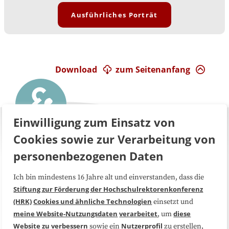
Ausführliches Porträt
Download
zum Seitenanfang
Einwilligung zum Einsatz von
Cookies sowie zur Verarbeitung von
personenbezogenen Daten
Über uns
FAQ
Ich bin mindestens 16 Jahre alt und einverstanden, dass die
Stiftung zur Förderung der Hochschulrektorenkonferenz
(HRK)
Cookies und ähnliche Technologien
einsetzt und
Medienarbeit
Kooperationen
meine Website-Nutzungsdaten
verarbeitet
diese
, um
Website zu verbessern
Nutzerprofil
sowie ein
zu erstellen,