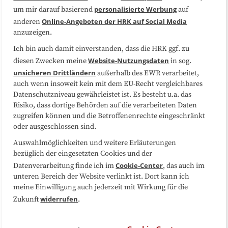
Datenschutzerklärung
Impressum
personalisierte Werbung
um mir darauf basierend
auf
Online-Angeboten der HRK auf Social Media
anderen
Sitemap
Cookie-Center
anzuzeigen.
Ich bin auch damit einverstanden, dass die HRK ggf. zu
Folgen Sie uns
Website-Nutzungsdaten
diesen Zwecken meine
in sog.
unsicheren Drittländern
außerhalb des EWR verarbeitet,
auch wenn insoweit kein mit dem EU-Recht vergleichbares
Datenschutzniveau gewährleistet ist. Es besteht u.a. das
Risiko, dass dortige Behörden auf die verarbeiteten Daten
zugreifen können und die Betroffenenrechte eingeschränkt
oder ausgeschlossen sind.
Auswahlmöglichkeiten und weitere Erläuterungen
bezüglich der eingesetzten Cookies und der
Cookie-Center
Datenverarbeitung finde ich im
, das auch im
unteren Bereich der Website verlinkt ist. Dort kann ich
meine Einwilligung auch jederzeit mit Wirkung für die
widerrufen
Zukunft
.