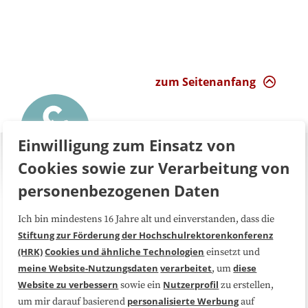
zum Seitenanfang
Einwilligung zum Einsatz von
Cookies sowie zur Verarbeitung von
personenbezogenen Daten
Ich bin mindestens 16 Jahre alt und einverstanden, dass die
Über uns
FAQ
Stiftung zur Förderung der Hochschulrektorenkonferenz
(HRK)
Cookies und ähnliche Technologien
einsetzt und
Medienarbeit
Kooperationen
meine Website-Nutzungsdaten
verarbeitet
diese
, um
Website zu verbessern
Nutzerprofil
sowie ein
zu erstellen,
Datenschutzerklärung
Impressum
personalisierte Werbung
um mir darauf basierend
auf