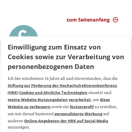
zum Seitenanfang
Einwilligung zum Einsatz von
Cookies sowie zur Verarbeitung von
personenbezogenen Daten
Ich bin mindestens 16 Jahre alt und einverstanden, dass die
Über uns
FAQ
Stiftung zur Förderung der Hochschulrektorenkonferenz
(HRK)
Cookies und ähnliche Technologien
einsetzt und
Medienarbeit
Kooperationen
meine Website-Nutzungsdaten
verarbeitet
diese
, um
Website zu verbessern
Nutzerprofil
sowie ein
zu erstellen,
Datenschutzerklärung
Impressum
personalisierte Werbung
um mir darauf basierend
auf
Online-Angeboten der HRK auf Social Media
anderen
anzuzeigen.
Sitemap
Cookie-Center