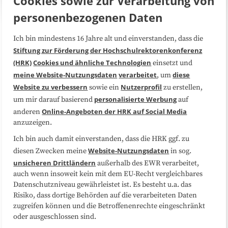
Cookies sowie zur Verarbeitung von
personenbezogenen Daten
Ich bin mindestens 16 Jahre alt und einverstanden, dass die
Über uns
FAQ
Stiftung zur Förderung der Hochschulrektorenkonferenz
(HRK)
Cookies und ähnliche Technologien
einsetzt und
Medienarbeit
Kooperationen
meine Website-Nutzungsdaten
verarbeitet
diese
, um
Website zu verbessern
Nutzerprofil
sowie ein
zu erstellen,
Datenschutzerklärung
Impressum
personalisierte Werbung
um mir darauf basierend
auf
Online-Angeboten der HRK auf Social Media
anderen
anzuzeigen.
Sitemap
Cookie-Center
Ich bin auch damit einverstanden, dass die HRK ggf. zu
Website-Nutzungsdaten
diesen Zwecken meine
in sog.
Folgen Sie uns
unsicheren Drittländern
außerhalb des EWR verarbeitet,
auch wenn insoweit kein mit dem EU-Recht vergleichbares
Datenschutzniveau gewährleistet ist. Es besteht u.a. das
Risiko, dass dortige Behörden auf die verarbeiteten Daten
zugreifen können und die Betroffenenrechte eingeschränkt
oder ausgeschlossen sind.