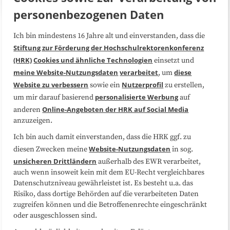
personenbezogenen Daten
Ich bin mindestens 16 Jahre alt und einverstanden, dass die
Über uns
FAQ
Stiftung zur Förderung der Hochschulrektorenkonferenz
(HRK)
Cookies und ähnliche Technologien
einsetzt und
Medienarbeit
Kooperationen
meine Website-Nutzungsdaten
verarbeitet
diese
, um
Website zu verbessern
Nutzerprofil
sowie ein
zu erstellen,
Datenschutzerklärung
Impressum
personalisierte Werbung
um mir darauf basierend
auf
Online-Angeboten der HRK auf Social Media
anderen
anzuzeigen.
Sitemap
Cookie-Center
Ich bin auch damit einverstanden, dass die HRK ggf. zu
Website-Nutzungsdaten
diesen Zwecken meine
in sog.
Folgen Sie uns
unsicheren Drittländern
außerhalb des EWR verarbeitet,
auch wenn insoweit kein mit dem EU-Recht vergleichbares
Datenschutzniveau gewährleistet ist. Es besteht u.a. das
Risiko, dass dortige Behörden auf die verarbeiteten Daten
zugreifen können und die Betroffenenrechte eingeschränkt
oder ausgeschlossen sind.