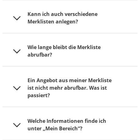
In jeder Trefferkachel finden Sie die Funktion
Kann ich auch verschiedene
,,Merken“, mit der Sie Ihr Weiterbildungsangebot
Merklisten anlegen?
einer persönlichen Merkliste hinzufügen können.
Nutzen Sie auch gerne die Notizfunktion, die es
Ihnen ermöglicht, zu jedem Angebot Ihre Gedanken
Ja! Sie können auch jeder Merkliste einen eigenen
festzuhalten. Ihre Merkliste können Sie jederzeit
Wie lange bleibt die Merkliste
Namen geben. Die Einträge einer Merkliste können
über ,,Mein Bereich“ abrufen. Neben
abrufbar?
Weiterbildungsangebote und Hochschulporträts
Weiterbildungsangeboten können Sie auch
sein.
Hochschulporträts abspeichern.
Die von Ihnen angelegte Merkliste können Sie immer
Ein Angebot aus meiner Merkliste
wieder über Ihren persönlichen Code abrufen. Rufen
ist nicht mehr abrufbar. Was ist
Sie dafür hoch-und-weit.de auf und geben Ihren
passiert?
Code über ,,Mein Bereich“ ein.
Falls Sie ein Angebot aus Ihrer Merkliste vermissen,
Welche Informationen finde ich
kann es sein, dass dieses Angebot nicht mehr von
unter „Mein Bereich“?
der Hochschule angeboten wird. Das
Informationsportal hoch & weit bildet ausschließlich