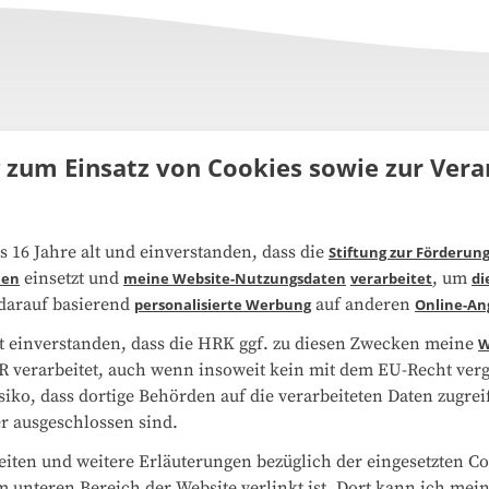
g zum Einsatz von Cookies sowie zur Ve
uns
FAQ
s 16 Jahre alt und einverstanden, dass die
Stiftung zur Förderun
einsetzt und
, um
ien
meine Website-Nutzungsdaten
verarbeitet
di
narbeit
Kooperationen
 darauf basierend
auf anderen
personalisierte Werbung
Online-An
t einverstanden, dass die HRK ggf. zu diesen Zwecken meine
W
schutzerklärung
Impressum
 verarbeitet, auch wenn insoweit kein mit dem EU-Recht vergl
isiko, dass dortige Behörden auf die verarbeiteten Daten zugr
ap
Cookie-Center
r ausgeschlossen sind.
ten und weitere Erläuterungen bezüglich der eingesetzten Co
m unteren Bereich der Website verlinkt ist. Dort kann ich mei