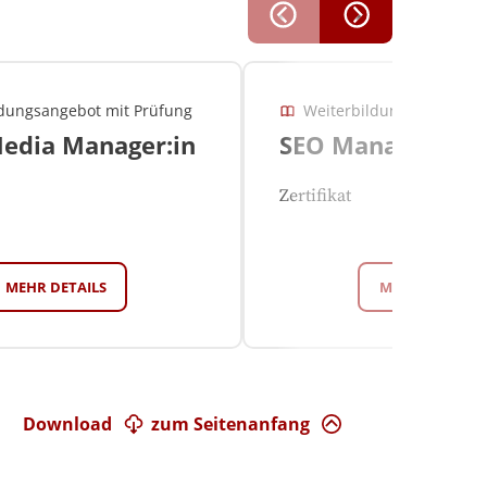
ldungsangebot mit Prüfung
Weiterbildungsangebot m
Media Manager:in
SEO Manager:in
Zertifikat
MEHR DETAILS
MEHR DETAILS
Download
zum Seitenanfang