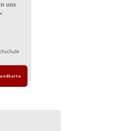
n uns 
chschule
landkarte