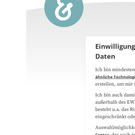
Einwilligun
Daten
Über 
Ich bin mindesten
ähnliche Technolog
Medie
erstellen, um mir
Ich bin auch dami
Daten
außerhalb des EWR
besteht u.a. das R
Sitem
eingeschränkt ode
Auswahlmöglichkei
, das auch i
Center