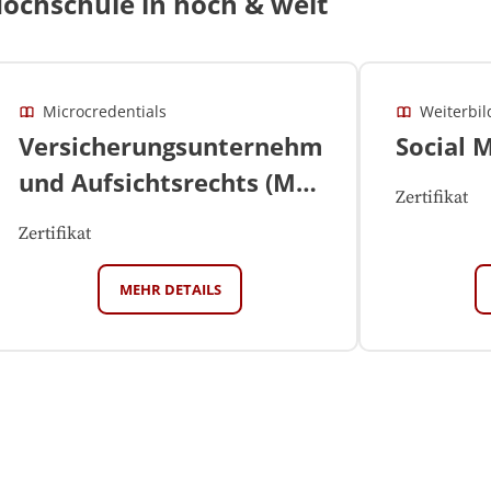
ochschule in hoch & weit
Microcredentials
Weiterbi
Versicherungsunternehmens-
Social 
und Aufsichtsrechts (M7,
Zertifikat
buchbares Einzelmodul
Zertifikat
mit Zertifikat;
Versicherungsrecht
MEHR DETAILS
LL.M.)