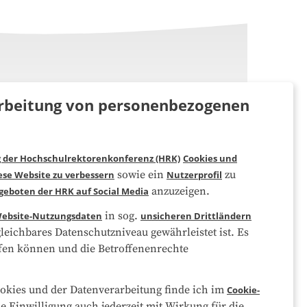
rarbeitung von personenbezogenen
g der Hochschulrektorenkonferenz (HRK)
Cookies und
Folgen Sie uns
sowie ein
zu
ese Website zu verbessern
Nutzerprofil
anzuzeigen.
geboten der HRK auf Social Media
in sog.
ebsite-Nutzungsdaten
unsicheren Drittländern
eichbares Datenschutzniveau gewährleistet ist. Es
eifen können und die Betroffenenrechte
okies und der Datenverarbeitung finde ich im
Cookie-
ne Einwilligung auch jederzeit mit Wirkung für die