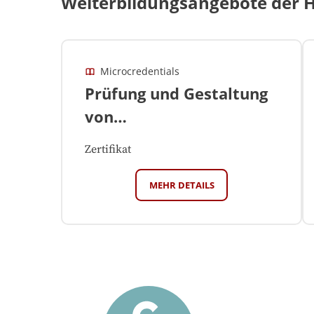
Weiterbildungsangebote der H
Microcredentials
Prüfung und Gestaltung
von
Versicherungsbedingungen
Zertifikat
(M8, buchbares
Einzelmodul mit
MEHR DETAILS
Zertifikat;
Versicherungsrecht
LL.M.)