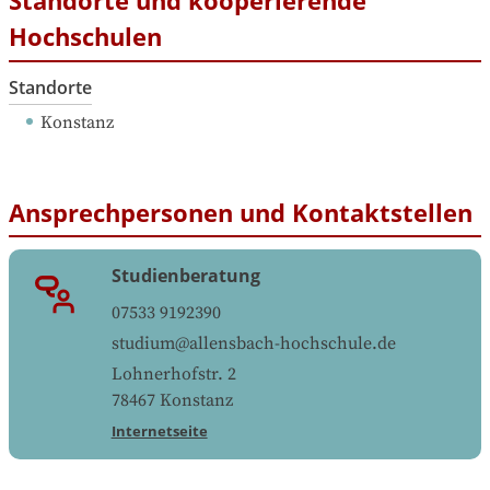
Standorte und kooperierende
Hochschulen
Standorte
Konstanz
Ansprechpersonen und Kontaktstellen
Studienberatung
07533 9192390
studium@allensbach-hochschule.de
Lohnerhofstr. 2
78467
Konstanz
Internetseite