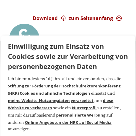
Download
zum Seitenanfang
Einwilligung zum Einsatz von
Cookies sowie zur Verarbeitung von
personenbezogenen Daten
Ich bin mindestens 16 Jahre alt und einverstanden, dass die
Über uns
FAQ
Stiftung zur Förderung der Hochschulrektorenkonferenz
(HRK)
Cookies und ähnliche Technologien
einsetzt und
Medienarbeit
Kooperationen
meine Website-Nutzungsdaten
verarbeitet
diese
, um
Website zu verbessern
Nutzerprofil
sowie ein
zu erstellen,
Datenschutzerklärung
Impressum
personalisierte Werbung
um mir darauf basierend
auf
Online-Angeboten der HRK auf Social Media
anderen
anzuzeigen.
Sitemap
Cookie-Center