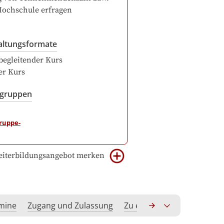
Hochschule erfragen
altungsformate
begleitender Kurs
er Kurs
sgruppen
iterbildungsangebot merken
rmine
Zugang und Zulassung
Zu erwerbende Kompeten