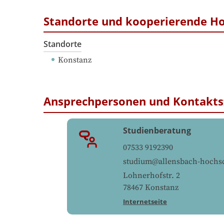
Standorte und kooperierende H
Standorte
Konstanz
Ansprechpersonen und Kontakts
Studienberatung
07533 9192390
studium@allensbach-hochs
Lohnerhofstr. 2
78467
Konstanz
Internetseite