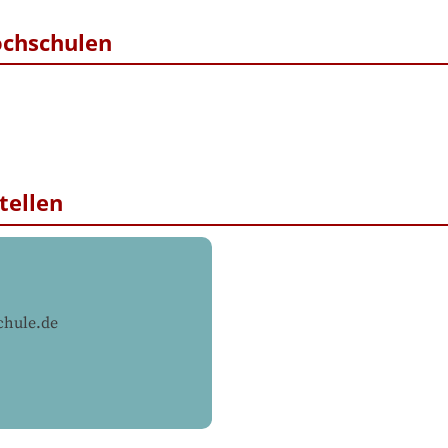
ochschulen
tellen
chule.de