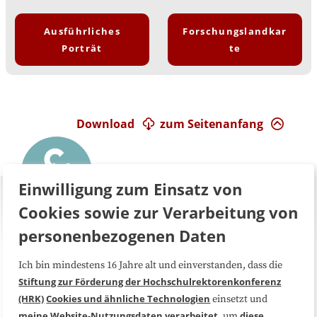
Ausführliches
Forschungslandkar
Porträt
te
Download
zum Seitenanfang
Einwilligung zum Einsatz von
Cookies sowie zur Verarbeitung von
personenbezogenen Daten
Ich bin mindestens 16 Jahre alt und einverstanden, dass die
Über uns
FAQ
Stiftung zur Förderung der Hochschulrektorenkonferenz
(HRK)
Cookies und ähnliche Technologien
einsetzt und
Medienarbeit
Kooperationen
meine Website-Nutzungsdaten
verarbeitet
diese
, um