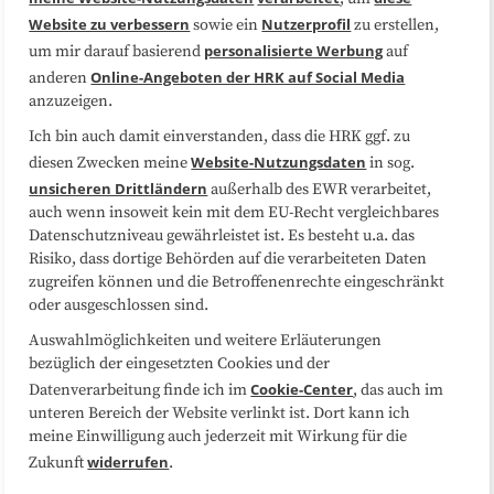
Website zu verbessern
Nutzerprofil
sowie ein
zu erstellen,
Datenschutzerklärung
Impressum
personalisierte Werbung
um mir darauf basierend
auf
Online-Angeboten der HRK auf Social Media
anderen
anzuzeigen.
Sitemap
Cookie-Center
Ich bin auch damit einverstanden, dass die HRK ggf. zu
Website-Nutzungsdaten
diesen Zwecken meine
in sog.
Folgen Sie uns
unsicheren Drittländern
außerhalb des EWR verarbeitet,
auch wenn insoweit kein mit dem EU-Recht vergleichbares
Datenschutzniveau gewährleistet ist. Es besteht u.a. das
Risiko, dass dortige Behörden auf die verarbeiteten Daten
zugreifen können und die Betroffenenrechte eingeschränkt
oder ausgeschlossen sind.
Auswahlmöglichkeiten und weitere Erläuterungen
bezüglich der eingesetzten Cookies und der
Cookie-Center
Datenverarbeitung finde ich im
, das auch im
unteren Bereich der Website verlinkt ist. Dort kann ich
meine Einwilligung auch jederzeit mit Wirkung für die
widerrufen
Zukunft
.