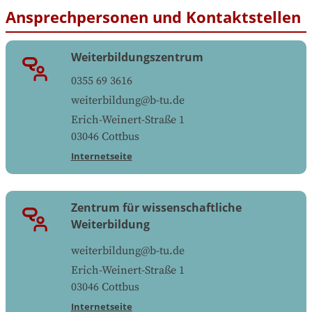
Ansprechpersonen und Kontaktstellen
Weiterbildungszentrum
0355 69 3616
weiterbildung@b-tu.de
Erich-Weinert-Straße 1
03046
Cottbus
Internetseite
Zentrum für wissenschaftliche
Weiterbildung
weiterbildung@b-tu.de
Erich-Weinert-Straße 1
03046
Cottbus
Internetseite