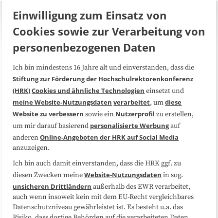
Einwilligung zum Einsatz von
Cookies sowie zur Verarbeitung von
personenbezogenen Daten
Über uns
FAQ
Ich bin mindestens 16 Jahre alt und einverstanden, dass die
Stiftung zur Förderung der Hochschulrektorenkonferenz
(HRK)
Cookies und ähnliche Technologien
einsetzt und
Medienarbeit
Kooperationen
meine Website-Nutzungsdaten
verarbeitet
diese
, um
Website zu verbessern
Nutzerprofil
sowie ein
zu erstellen,
Datenschutzerklärung
Impressum
personalisierte Werbung
um mir darauf basierend
auf
Online-Angeboten der HRK auf Social Media
anderen
Sitemap
Cookie-Center
anzuzeigen.
Ich bin auch damit einverstanden, dass die HRK ggf. zu
Folgen Sie uns
Website-Nutzungsdaten
diesen Zwecken meine
in sog.
unsicheren Drittländern
außerhalb des EWR verarbeitet,
auch wenn insoweit kein mit dem EU-Recht vergleichbares
Datenschutzniveau gewährleistet ist. Es besteht u.a. das
Risiko, dass dortige Behörden auf die verarbeiteten Daten