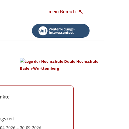
mein Bereich
nkte
ngszeit
.04.2026
–
30.09.2026