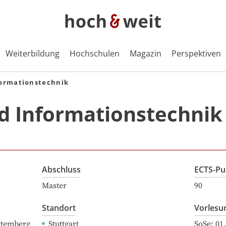
Weiterbildung
Hochschulen
Magazin
Perspektiven
formationstechnik
d Informationstechnik
Abschluss
ECTS-Pu
Master
90
Standort
Vorlesu
ttemberg
Stuttgart
SoSe:
01