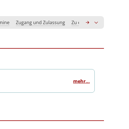
rmine
Zugang und Zulassung
Zu erwerbende Kompeten
mehr...