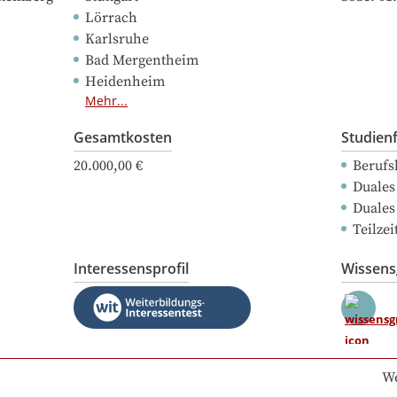
Lörrach
Karlsruhe
Bad Mergentheim
Heidenheim
Mehr...
Gesamtkosten
Studien
20.000,00 €
Berufs
Duales
Duales
Teilze
Interessensprofil
Wissen
We