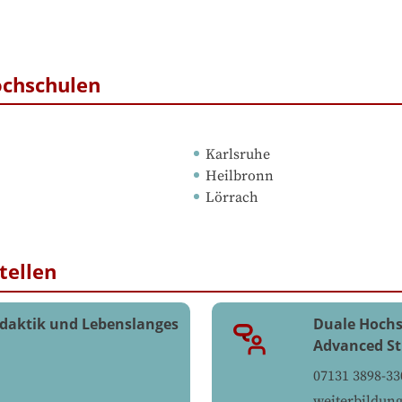
ochschulen
Karlsruhe
Heilbronn
Lörrach
tellen
daktik und Lebenslanges
Duale Hochs
Advanced St
07131 3898-33
weiterbildun