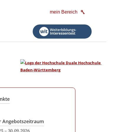
mein Bereich
nkte
r Angebotszeitraum
25
–
30.09.2026