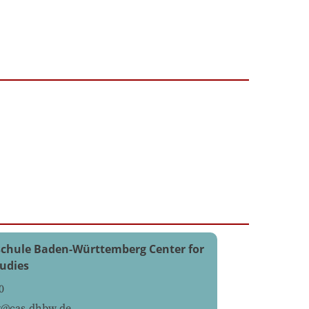
chule Baden-Württemberg Center for
udies
0
g@cas.dhbw.de